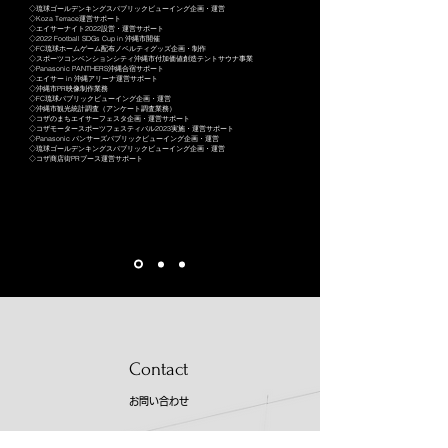
◇琉球ゴールデンキングスパブリックビューイング企画・運営
◇Koza Terrace運営サポート
​◇エイサーナイト2022設営・運営サポート
◇2022 Football SDGs Cup in 沖縄市開催​
◇FC琉球ホームゲーム配布ノベルティグッズ企画・制作​
◇スポーツコンベンションシティ沖縄市付加価値創造テントサウナ事業
◇Panasonic PANTHERS沖縄合宿サポート
◇エイサー in 沖縄アリーナ運営サポート
​◇沖縄市PR映像制作業務​
◇FC琉球パブリックビューイング企画・運営
◇沖縄市観光統計調査（アンケート調査業務）
◇コザのまちエイサーフェスタ企画・運営サポート
◇コザモータースポーツフェスティバル2023実施・運営サポート
​​◇Panasonic パンサーズパブリックビューイング企画・運営​​
◇琉球ゴールデンキングスパブリックビューイング企画・運営
​◇コザ商店街PRブース運営サポート
Contact
お問い合わせ